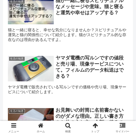
猫が一緒に寝るスピリチュアル
生活の知恵
なメッセージや意味。猫と寝る
と運気や幸せはアップする？
猫と一緒に寝ると、幸せな気分になりませんか？スピリチュアルや
運気と猫の関係性について紹介します。猫がスピリチュアル的な存
在なのは理由があるんですよ。
ヤマダ電機の写ルンですの値段
生活の知恵
と売り場、現像サービスについ
て。フィルムのデータ転送はで
きる？
ヤマダ電機で販売されている写ルンですの価格や売り場、現像サー
ビスについて紹介します。
お見舞いの封筒に名前書かない
生活の知恵
のがダメな理由。正しい書き方
やお札の入れ方、金額、後ろの
書き方を紹介。ペンの種類や印
メニュー
ホーム
検索
トップ
サイドバー
刷OKかもわかります。