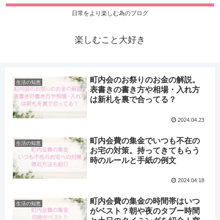
日常をより楽しむ為のブログ
楽しむこと大好き
町内会のお祭りのお金の解説。
生活の知恵
表書きの書き方や相場・入れ方
は新札を裏で合ってる？
2024.04.23
町内会費の集金でいつも不在の
生活の知恵
お宅の対策。持ってきてもらう
時のルールと手紙の例文
2024.04.18
町内会費の集金の時間帯はいつ
生活の知恵
がベスト？朝や夜のタブー時間