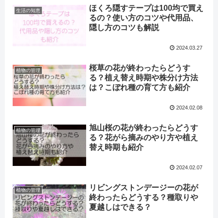
ほくろ隠すテープは100均で買え
生活の知恵
るの？使い方のコツや代用品、
隠し方のコツも解説
2024.03.27
桜草の花が終わったらどうす
植物の管理
る？植え替え時期や株分け方法
は？こぼれ種の育て方も紹介
2024.02.08
旭山桜の花が終わったらどうす
植物の管理
る？花がら摘みのやり方や植え
替え時期も紹介
2024.02.07
リビングストンデージーの花が
植物の管理
終わったらどうする？種取りや
夏越しはできる？