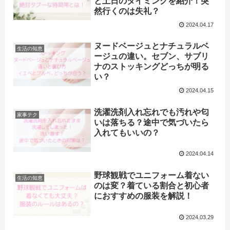
と土日のタイミングを紹介！突
然行くのは失礼？
2024.04.17
ヌードベージュとナチュラルベ
生活の知恵
ージュの違い。セブン、サブリ
ナのストッキングどっちが明る
い？
2024.04.15
洗濯洗剤入れ忘れでも汚れや匂
家事テク
いは落ちる？途中で気づいたら
入れてもいいの？
2024.04.14
野球観戦でユニフォーム着ない
生活の知恵
のは変？着ている割合と初心者
におすすめの服装を解説！
2024.03.29