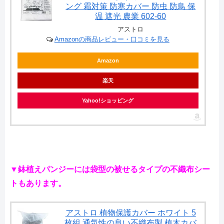
ング 霜対策 防寒カバー 防虫 防鳥 保
温 遮光 農業 602-60
アストロ
Amazonの商品レビュー・口コミを見る
Amazon
楽天
Yahoo!ショッピング
▼鉢植えパンジーには袋型の被せるタイプの不織布シー
トもあります。
アストロ 植物保護カバー ホワイト 5
枚組 通気性の良い不織布製 植木カバ