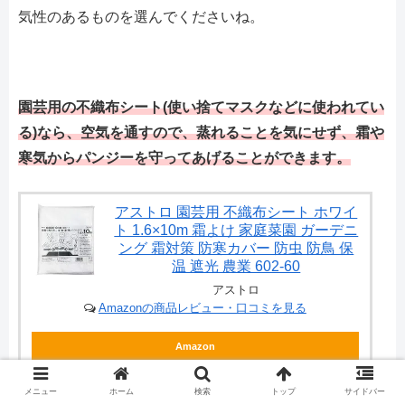
気性のあるものを選んでくださいね。
園芸用の不織布シート(使い捨てマスクなどに使われてい
る)なら、空気を通すので、蒸れることを気にせず、霜や
寒気からパンジーを守ってあげることができます。
アストロ 園芸用 不織布シート ホワイ
ト 1.6×10m 霜よけ 家庭菜園 ガーデニ
ング 霜対策 防寒カバー 防虫 防鳥 保
温 遮光 農業 602-60
アストロ
Amazonの商品レビュー・口コミを見る
Amazon
楽天
メニュー
ホーム
検索
トップ
サイドバー