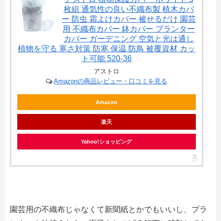
枚組 通気性の良い不織布製 植木カバ
ー 防虫 霜よけカバー 被せるだけ 園芸
用 不織布カバー 鉢カバー プランター
カバー ガーデニング 空気と光は通し
植物を守る 寒さ対策 防寒 保温 防鳥 被覆資材 カッ
ト可能 520-36
アストロ
Amazonの商品レビュー・口コミを見る
Amazon
楽天
Yahoo!ショッピング
園芸用の不織布じゃなくて新聞紙とかでもいいし、プラ