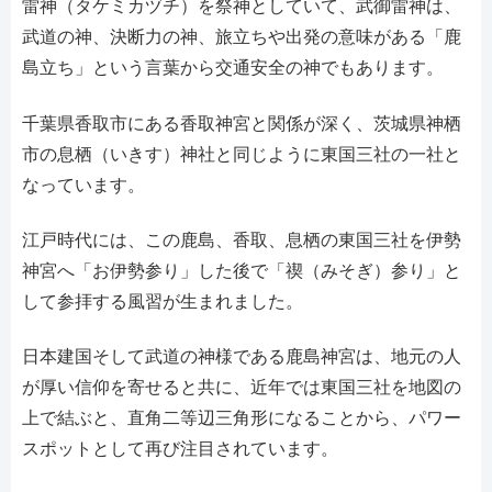
雷神（タケミカヅチ）を祭神としていて、武御雷神は、
武道の神、決断力の神、旅立ちや出発の意味がある「鹿
島立ち」という言葉から交通安全の神でもあります。
千葉県香取市にある香取神宮と関係が深く、茨城県神栖
市の息栖（いきす）神社と同じように東国三社の一社と
なっています。
江戸時代には、この鹿島、香取、息栖の東国三社を伊勢
神宮へ「お伊勢参り」した後で「禊（みそぎ）参り」と
して参拝する風習が生まれました。
日本建国そして武道の神様である鹿島神宮は、地元の人
が厚い信仰を寄せると共に、近年では東国三社を地図の
上で結ぶと、直角二等辺三角形になることから、パワー
スポットとして再び注目されています。