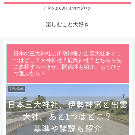
日常をより楽しむ為のブログ
楽しむこと大好き
日本の三大神社は伊勢神宮と出雲大社あと１
つはどこ？大神神社？鹿島神社？どちらを先
に参拝するべきか、関係性も紹介。もうひと
つ選ぶなら？
生活の知恵