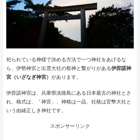
祀られている神様で決める方法で一つ神社をあげるな
ら、伊勢神宮と出雲大社の祭神と繋がりがある
伊弉諾神
宮（いざなぎ神宮）
があります。
伊弉諾神宮は、兵庫県淡路島にある日本最古の神社とさ
れ、格式は、「神宮」、神格は一品、社格は官幣大社と
いう由緒正しき神社です。
スポンサーリンク